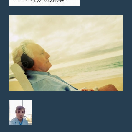
mucha dedicación,
tranquilidad y paciencia. Se
nota que atiende a pacientes
mayores por su forma de
explicarse pausada. Ambos
quedaron super contentos y
esperanzados en una mejoría
de su calidad de vida actual ya
que abordó el tratamiento a
seguir tanto en lo físico como
en lo cognitivo. Estuvo 4.30 hs.
en casa para atenderlos a
ambos, nunca se mostró
apurado o desatento en nada,
muy cordial en el trato, además
dejó todas las indicaciones por