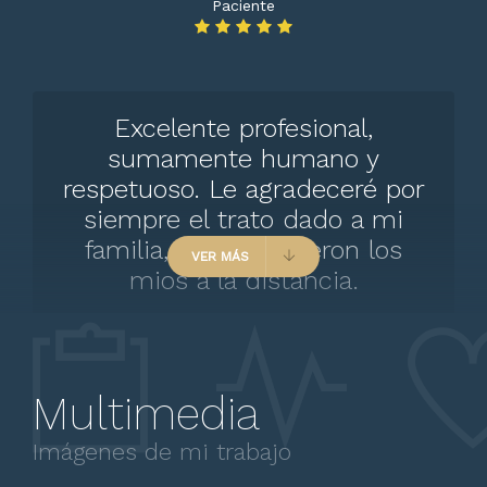
Paciente
Excelente profesional,
sumamente humano y
respetuoso. Le agradeceré por
siempre el trato dado a mi
familia, sus ojos fueron los
VER MÁS
mios a la distancia.
Multimedia
Paciente
Imágenes de mi trabajo