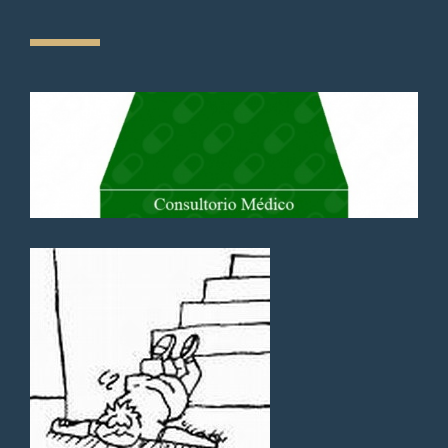
Excelente atención, mucha
paciencia y claridad para dar el
diagnostico e indicar el
tratamiento. Muy
recomendable
Paciente
Atendió a mis padres con