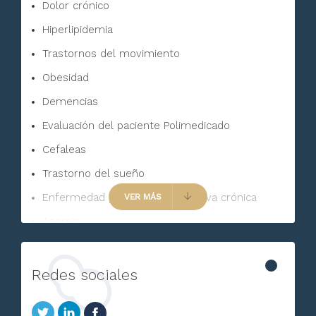
Dolor crónico
Hiperlipidemia
Trastornos del movimiento
Obesidad
Demencias
Evaluación del paciente Polimedicado
Cefaleas
Trastorno del sueño
Enfermedad pulmonar obstructiva crónica
VER MÁS
Anemia
Incontinencia urinaria
Calambres
Redes sociales
Dolor músculo-esquelético